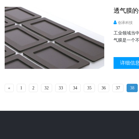
透气膜的
创承科技
工业领域当
气膜是一个
详细信
«
1
2
32
33
34
35
36
37
38