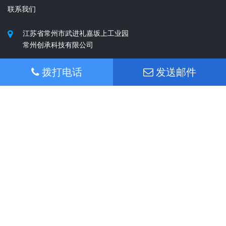
防水透气膜-Q508
常州创承科技有限公司CREHERIT供应汽车灯具用防水透气
膜，降低结雾。防护等级达到IP68，厂家直销，提供性能更可
拨打电话
发送邮件
靠的防水透气解决方案，请立即联系我们，获得更多讯息！
0519-86732198
查看详情