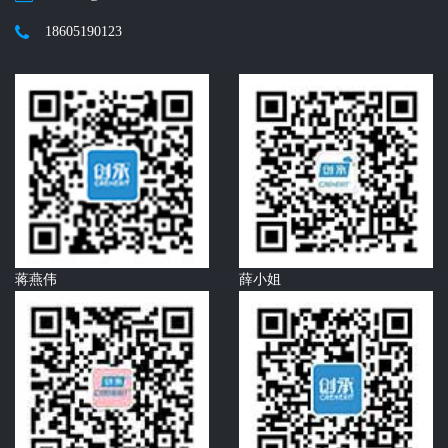
18605190123
蒋燕伟
薛小姐