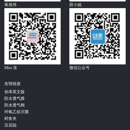
蒋燕伟
薛小姐
Miss 张
微信公众号
友情链接
创承英文版
防水透气膜
防水透气阀
环氧乙烷灭菌
鳄鱼夹
压花辊