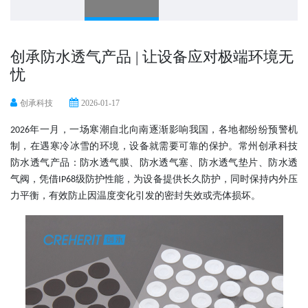
创承防水透气产品 | 让设备应对极端环境无
忧
创承科技
2026-01-17
年一月，一场寒潮自北向南逐渐影响我国，各地都纷纷预警机
2026
制，在遇
寒冷冰雪
的
环境，设备
就
需要可靠的保护
。
常州创承科技
防水透气
产品：防水透气膜、防水透气塞、防水透气垫片、防水透
气阀
，凭借
级防护性能，为设备提供长久防护，同时保持内外压
IP68
力平衡，有效防止因温度变化引发的密封失效或壳体损坏。