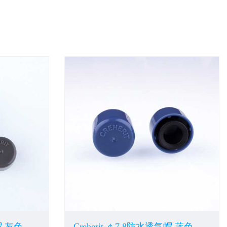
气帽 灰色
Creherit ￠7.8防水透气帽 蓝色