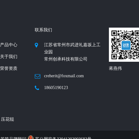
联系我们
产品中心
江苏省常州市武进礼嘉坂上工
业园
关于我们
常州创承科技有限公司
荣誉资质
蒋燕伟
creherit@foxmail.com
18605190123
压花辊