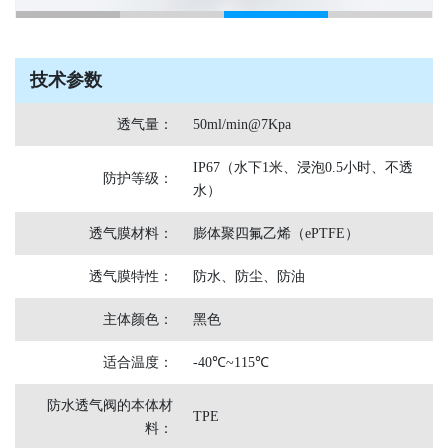
技术参数
透气量
：
50ml/min@7Kpa
IP67（水下1米、浸泡0.5小时、不透
防护等级
：
水）
透气膜材料：
膨体聚四氟乙烯（ePTFE）
透气膜特性：
防水、防尘、防油
主体颜色：
黑色
适合温度：
-40℃~115℃
防水透气阀的本体材
TPE
料：