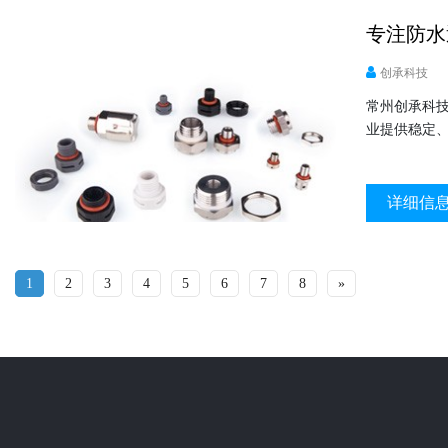
专注防水
创承科技
常州创承科
业提供稳定
详细信
1
2
3
4
5
6
7
8
»