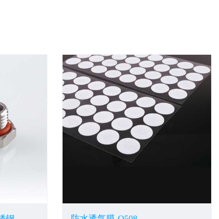
不锈钢
防水透气膜-Q508